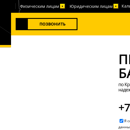
Кал
Физическим лицам
Юридическим лицам
ПОЗВОНИТЬ
П
Б
по Кр
надеж
+7
Я 
данны