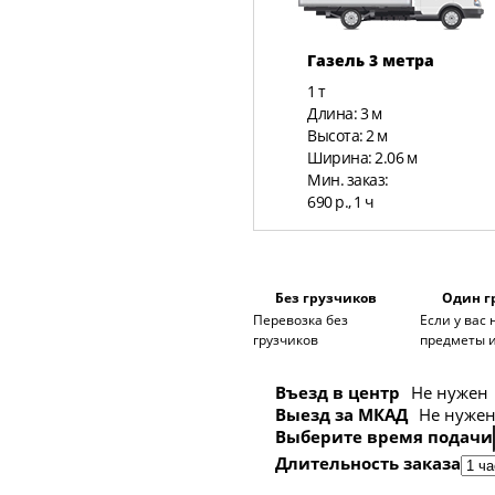
Газель 3 метра
1 т
Длина: 3 м
Высота: 2 м
Ширина: 2.06 м
Мин. заказ:
690 р., 1 ч
Без грузчиков
Один г
Перевозка без
Если у вас
грузчиков
предметы и
Въезд в центр
Не нужен
Выезд за МКАД
Не нуже
Выберите время подачи
Длительность заказа