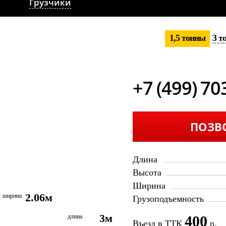
Грузчики
1,5 тонны
3 т
+7 (499) 70
ПОЗВ
Длина
Высота
Ширина
2.06м
ширина
Грузоподъемность
3м
длина
400
Въезд в ТТК
р.