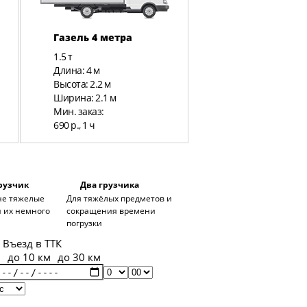
Газель 4 метра
Газель Фермер 
метра
1.5 т
1.5 т
Длина: 4 м
Длина: 3 м
Высота: 2.2 м
Высота: 2 м
Ширина: 2.1 м
Ширина: 2.06 м
Мин. заказ:
Мин. заказ:
690 р., 1 ч
790 р., 1 ч
рузчик
Два грузчика
 не тяжелые
Для тяжёлых предметов и
 их немного
сокращения времени
погрузки
Въезд в ТТК
н
до 10 км
до 30 км