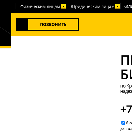
Кал
Физическим лицам
Юридическим лицам
ПОЗВОНИТЬ
П
Б
по Кр
надеж
+7
Я 
данны