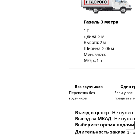
Газель 3 метра
1 т
Длина: 3 м
Высота: 2 м
Ширина: 2.06 м
Мин. заказ:
690 р., 1 ч
Без грузчиков
Один г
Перевозка без
Если у вас
грузчиков
предметы и
Въезд в центр
Не нужен
Выезд за МКАД
Не нуже
Выберите время подачи
Длительность заказа