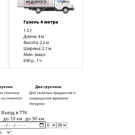
Газель 4 метра
Газель Фермер 
метра
1.5 т
1.5 т
Длина: 4 м
Длина: 3 м
Высота: 2.2 м
Высота: 2 м
Ширина: 2.1 м
Ширина: 2.06 м
Мин. заказ:
Мин. заказ:
690 р., 1 ч
790 р., 1 ч
рузчик
Два грузчика
 не тяжелые
Для тяжёлых предметов и
 их немного
сокращения времени
погрузки
Въезд в ТТК
н
до 10 км
до 30 км